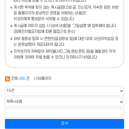
따라 처분
을 받을 수 있으니 유의하시기 바랍니다.
게시판 목적에 맞지 않는 게시글(광고성 글, 인신공격, 저속한 표현, 비방
등 홈페이지의 정상적인 운영을 저해하는 내용)
은
작성자에게 통보없이 삭제될 수 있습니다.
게시글에 이미지 삽입 시 [상세 내용]을 “그림설명”에 입력해야 합니다.
(장애인차별금지법에 따른 웹접근성 준수)
외부 동영상 탑재 시 콘텐츠(음성정보 등)에 대한 대체 수단(자막삽입 또
는 본문설명)이 제공되어야 합니다.
저작권자의 허락없이 제작물(사진,그림,영상,폰트 등)을 올릴경우 저작
권법에 의하여 처벌 받을 수 있으니 유의하시기 바랍니다.
전체
355
건
1
/36페이지
검색