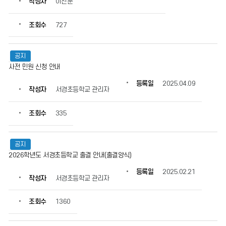
작성자
이진문
보
를
조회수
727
확
인
할
공지
수
있
사전 민원 신청 안내
습
등록일
2025.04.09
니
작성자
서경초등학교 관리자
다.
조회수
335
공지
2026학년도 서경초등학교 출결 안내(출결양식)
등록일
2025.02.21
작성자
서경초등학교 관리자
조회수
1360