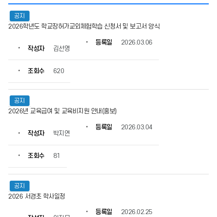
공
공지
지
2026학년도 학교장허가교외체험학습 신청서 및 보고서 양식
사
항
등록일
2026.03.06
의
작성자
김선영
게
시
조회수
620
물
번
호,
공지
제
2026년 교육급여 및 교육비지원 안내(홍보)
목,
작
등록일
2026.03.04
작성자
박지연
성
자,
등
조회수
81
록
일,
조
공지
회
2026 서경초 학사일정
수
등록일
2026.02.25
정