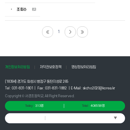
조회수
83
1
개인정보처리방침
저작권보호정책
영상정보처리방침
(18394) 경기도 화성시 병점구 동탄지성로 265
Tel : 031-831-1801 | Fax : 031-831-1882 | E-Mail : skcho2020@korea.kr
Copyright © 서경초등학교, All Right Reserved.
Today
313명
Total
408558명
▼
Select Language