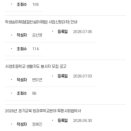
조회수
106
학생승마체험(일반승마체험) 사업신청(3차) 안내
등록일
2026.07.06
작성자
김선영
조회수
114
서경초등학교 생활지도 봉사자 모집 공고
등록일
2026.07.03
작성자
변미연
조회수
86
2026년 경기교육 방과후학교분야 투명사회협약서
등록일
2026.06.30
작성자
정혜진