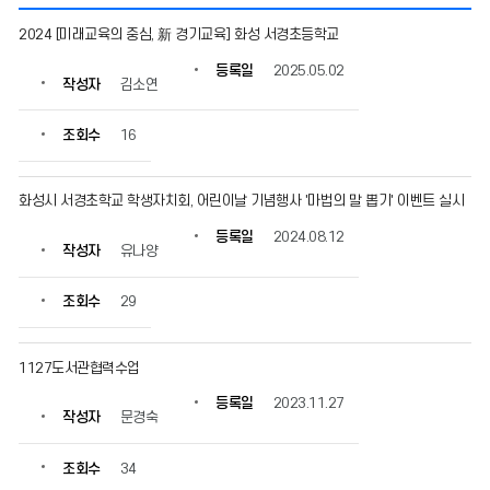
학
2024 [미래교육의 중심, 新 경기교육] 화성 서경초등학교
교
홍
등록일
2025.05.02
작성자
김소연
보
의
게
조회수
16
시
물
번
화성시 서경초학교 학생자치회, 어린이날 기념행사 '마법의 말 뽑기' 이벤트 실시
호,
등록일
2024.08.12
제
작성자
유나양
목,
작
조회수
29
성
자,
등
1127도서관협력수업
록
일,
등록일
2023.11.27
조
작성자
문경숙
회
수
조회수
34
정