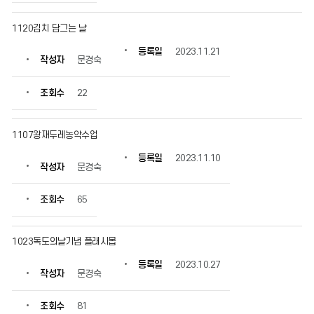
보
를
1120김치 담그는 날
확
인
등록일
2023.11.21
작성자
문경숙
할
수
있
조회수
22
습
니
다.
1107왕재두레농악수업
등록일
2023.11.10
작성자
문경숙
조회수
65
1023독도의날기념 플래시몹
등록일
2023.10.27
작성자
문경숙
조회수
81