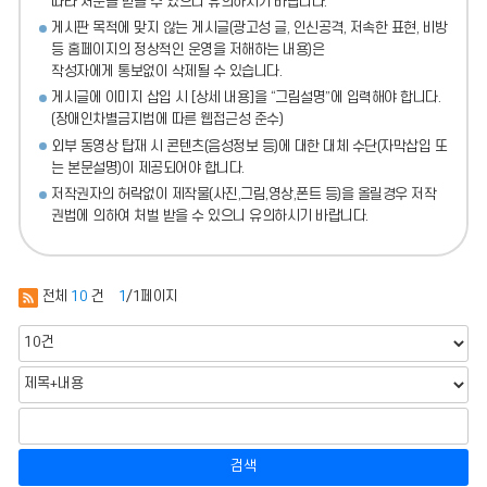
따라 처분
을 받을 수 있으니 유의하시기 바랍니다.
게시판 목적에 맞지 않는 게시글(광고성 글, 인신공격, 저속한 표현, 비방
등 홈페이지의 정상적인 운영을 저해하는 내용)
은
작성자에게 통보없이 삭제될 수 있습니다.
게시글에 이미지 삽입 시 [상세 내용]을 “그림설명”에 입력해야 합니다.
(장애인차별금지법에 따른 웹접근성 준수)
외부 동영상 탑재 시 콘텐츠(음성정보 등)에 대한 대체 수단(자막삽입 또
는 본문설명)이 제공되어야 합니다.
저작권자의 허락없이 제작물(사진,그림,영상,폰트 등)을 올릴경우 저작
권법에 의하여 처벌 받을 수 있으니 유의하시기 바랍니다.
전체
10
건
1
/1페이지
검색