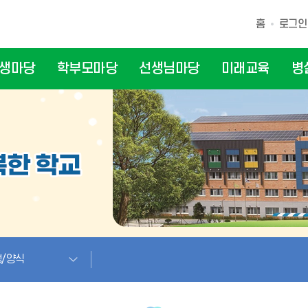
홈
로그인
생마당
학부모마당
선생님마당
미래교육
병
/양식