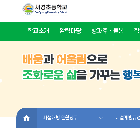
학교소개
알림마당
방과후ㆍ돌봄
학
HOME
시설개방 민원창구
시설개방규정