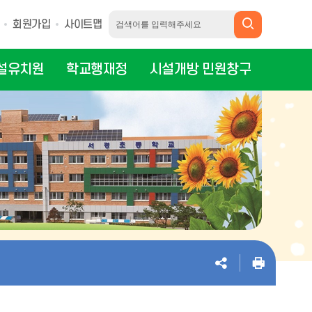
회원가입
사이트맵
설유치원
학교행재정
시설개방 민원창구