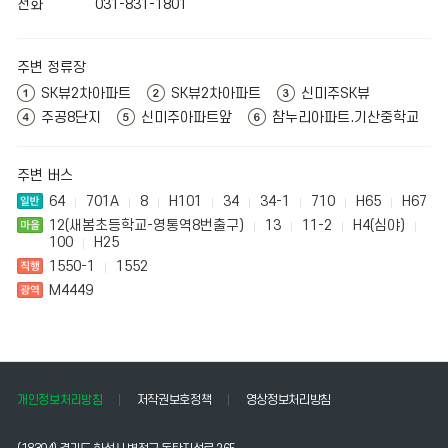
전화
031-831-1801
주변 정류장
SK뷰2차아파트
SK뷰2차아파트
신미주SK뷰
주공8단지
신미주아파트앞
참누리아파트.기산중학교
주변 버스
64
701A
8
H101
34
34-1
710
H65
H67
12(새봄초등학교-영통역8번출구)
13
11-2
H4(심야)
100
H25
1550-1
1552
M4449
개인정보처리방침
저작권보호정책
영상정보처리방침