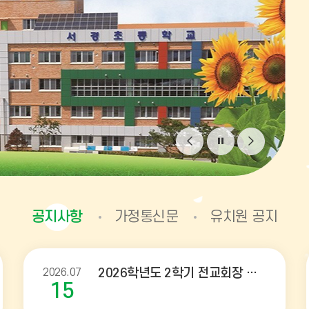
비
비
비
주
주
주
얼
얼
얼
공지사항
가정통신문
유치원 공지
이
정
다
전
지
음
2026.07
2026학년도 2학기 전교회장 후보자 등록 공고
15