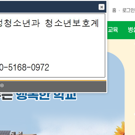
홈
로그인
생마당
학부모마당
선생님마당
미래교육
병
음