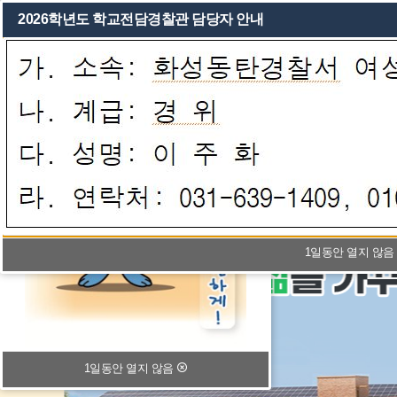
물놀이 안전 수칙
2026학년도 학교전담경찰관 담당자 안내
학교소개
알림마당
방과후ㆍ돌봄
학
1일동안 열지 않
1일동안 열지 않음