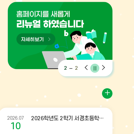
팝업존
팝
팝
팝
2
2
업
업
업
존
존
존
정
이
다
지
전
음
2026.07
2026학년도 2학기 서경초등학교 학생자치회 회장재선거일 공고
10