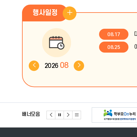
행사일정
행
사
08.17
일
08.25
정
08
2026
더
보
기
배너모음