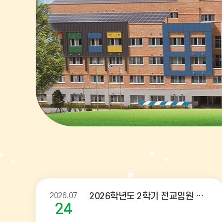
공
지
사
항
2026.07
2026학년도 2학기 전교임원 당선자 공고
24