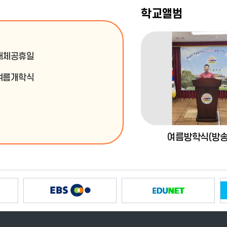
학교앨범
대체공휴일
여름개학식
여름방학식(방송